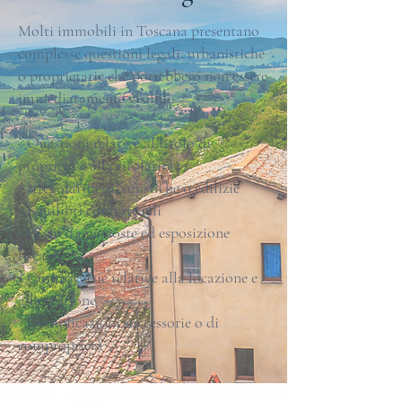
Molti immobili in Toscana presentano
complesse questioni legali, urbanistiche
o proprietarie che potrebbero non essere
immediatamente visibili:
- Questioni relative al titolo di
proprietà e alla titolarità
- Irregolarità urbanistiche o edilizie
- Squilibri contrattuali
- Passività nascoste ed esposizione
fiscale
- Controversie relative alla locazione e
alla gestione
- Complicazioni successorie o di
comproprietà