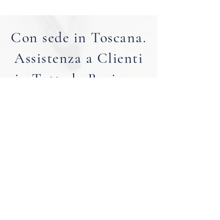
Con sede in Toscana.
Assistenza a Clienti
in Tutta la Regione.
Dai nostri uffici di Firenze e Pisa,
assistiamo clienti in tutta la Toscana
con la conoscenza locale e l’esperienza
legale necessarie per un’operazione
sicura o una gestione immobiliare
efficace.
FIRENZE
|
PISA