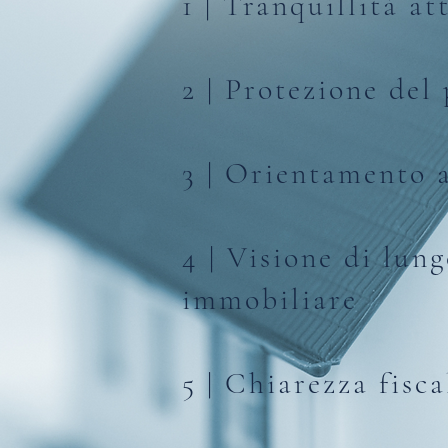
1 | Tranquillità at
2 | Protezione del
3 | Orientamento 
4 | Visione di lun
immobiliare
5 | Chiarezza fisc