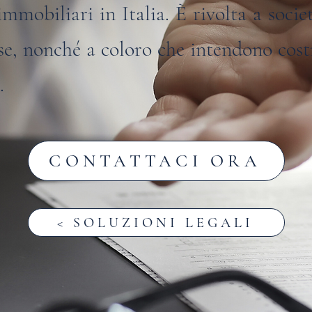
immobiliari in Italia. È rivolta a socie
se, nonché a coloro che intendono cost
.
CONTATTACI ORA
< SOLUZIONI LEGALI