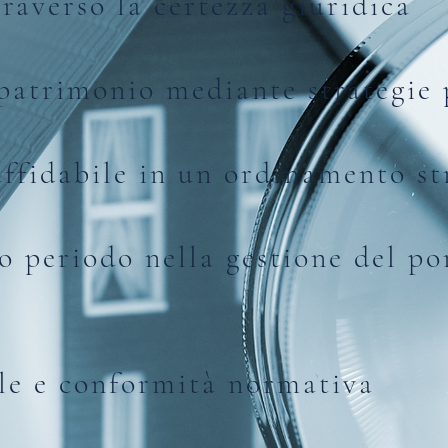
traverso la certezza giuridica
 patrimonio mediante strategie 
affidabile in un ordinamento st
go periodo nella gestione del po
ale e conformità normativa