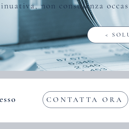
tinuativa, non consulenza occas
< SOL
esso
CONTATTA ORA