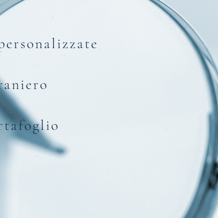
personalizzate
raniero
rtafoglio