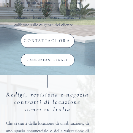
di conformità normativa e la gestione
dei rischi, al fine di assicurare
soluzioni locative sicure, efficaci e
calibrate sulle esigenze del cliente.
CONTATTACI ORA
< SOLUZIONI LEGALI
Redigi, revisiona e negozia
contratti di locazione
sicuri in Italia
Che si tratti della locazione di un’abitazione, di
uno spazio commerciale o della valutazione di