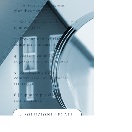
1 | Contratti di locazione
giuridicamente solidi
2 | Soluzioni personalizzate per
ogni esigenza
3 | Prevenzione dei rischi e
conformità normativa
4 | Assistenza nella
negoziazione e nel rinnovo
5 | Risoluzione delle
controversie con approccio
strategico
6 | Supporto per clienti
internazionali
< SOLUZIONI LEGALI