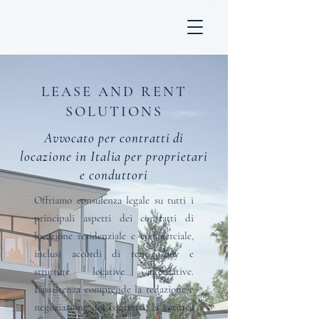
LEASE AND RENT
SOLUTIONS
Avvocato per contratti di
locazione in Italia per proprietari
e conduttori
Offriamo consulenza legale su tutti i
principali aspetti dei contratti di
locazione residenziale e commerciale,
inclusi accordi di rent-to-buy e
strutture locative alternative.
L’assistenza comprende la redazione e
negoziazione dei contratti, la verifica