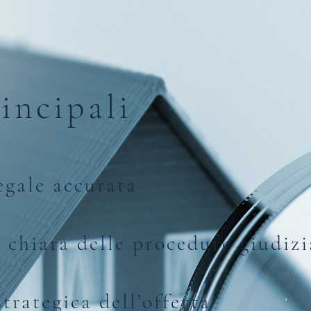
incipali
legale accurata
e chiara delle procedure giudizi
strategica dell’offerta