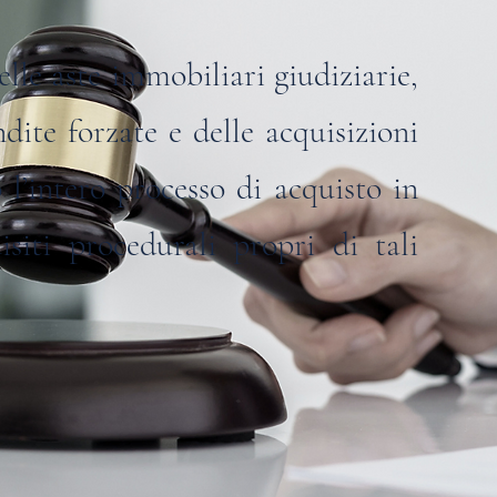
lle aste immobiliari giudiziarie,
ite forzate e delle acquisizioni
o l’intero processo di acquisto in
isiti procedurali propri di tali