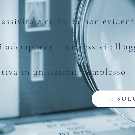
assività e criticità non evident
li adempimenti successivi all’a
ativa in un sistema complesso
< SOL