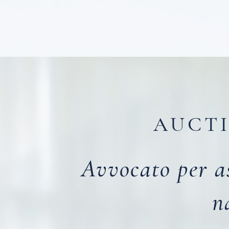
AUCTI
Avvocato per as
n