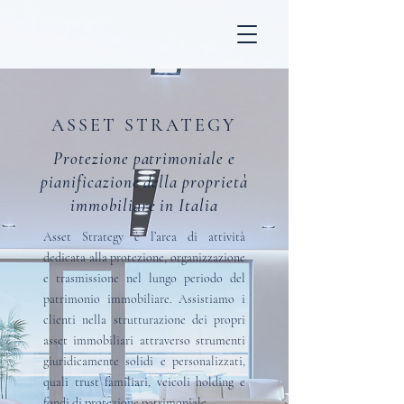
ASSET STRATEGY
Protezione patrimoniale e
pianificazione della proprietà
immobiliare in Italia
Asset Strategy è l’area di attività
dedicata alla protezione, organizzazione
e trasmissione nel lungo periodo del
patrimonio immobiliare. Assistiamo i
clienti nella strutturazione dei propri
asset immobiliari attraverso strumenti
giuridicamente solidi e personalizzati,
quali trust familiari, veicoli holding e
fondi di protezione patrimoniale.