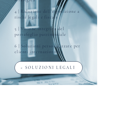
4 | Riduzione dell’esposizione a
rischi legali e fiscali
5 | Visione integrata del
portafoglio patrimoniale
6 | Soluzioni personalizzate per
clienti internazionali
< SOLUZIONI LEGALI
Ottieni Protezione
Legale Adesso
CONTATTA ORA