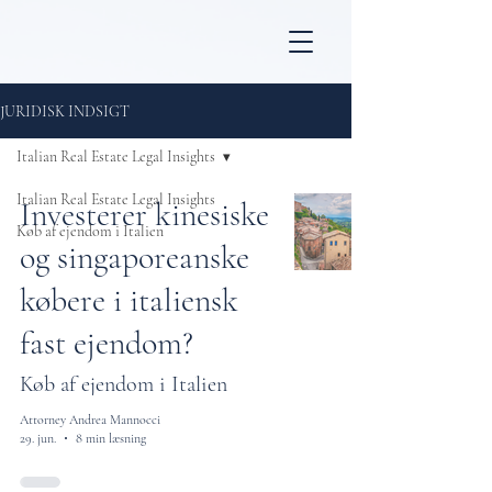
JURIDISK INDSIGT
Italian Real Estate Legal Insights
Italian Real Estate Legal Insights
Investerer kinesiske
Køb af ejendom i Italien
og singaporeanske
købere i italiensk
fast ejendom?
Køb af ejendom i Italien
Attorney Andrea Mannocci
29. jun.
8 min læsning