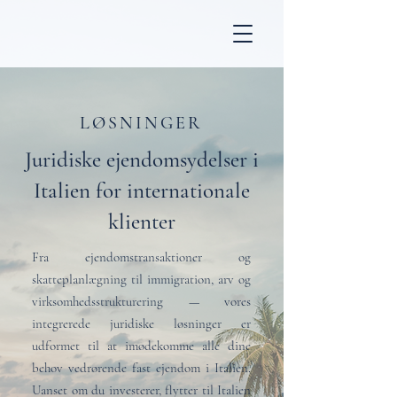
LØSNINGER
Juridiske ejendomsydelser i
Italien for internationale
klienter
Fra ejendomstransaktioner og
skatteplanlægning til immigration, arv og
virksomhedsstrukturering — vores
integrerede juridiske løsninger er
udformet til at imødekomme alle dine
behov vedrørende fast ejendom i Italien.
Uanset om du investerer, flytter til Italien