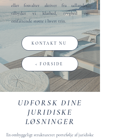
eller forvalter aktiver fra udlandet,
tilbyder vi klarhed, tryghed og
omfattende støtte i hvert trin.
KONTAKT NU
< FORSIDE
UDFORSK DINE
JURIDISKE
LØSNINGER
En omhyggeligt struktureret portefølje af juridiske