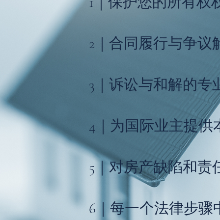
1｜保护您的所有权
2｜合同履行与争议
3｜诉讼与和解的专
4｜为国际业主提供
5｜对房产缺陷和责
6｜每一个法律步骤