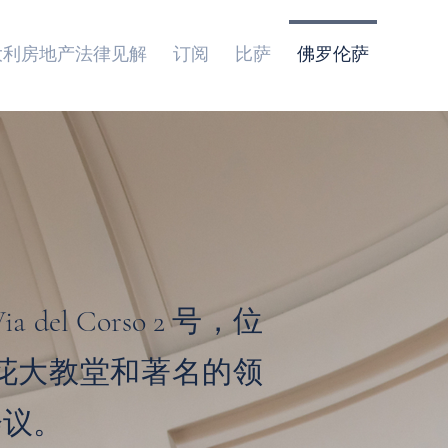
大利房地产法律见解
订阅
比萨
佛罗伦萨
 Corso 2 号，位
花大教堂和著名的领
会议。