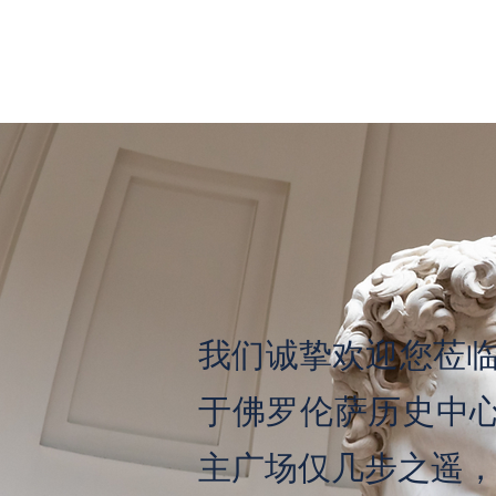
我们诚挚欢迎您莅临我们
于佛罗伦萨历史中
主广场仅几步之遥