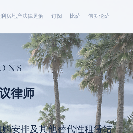
大利房地产法律见解
订阅
比萨
佛罗伦萨
IONS
议律师
租购安排及其他替代性租赁结