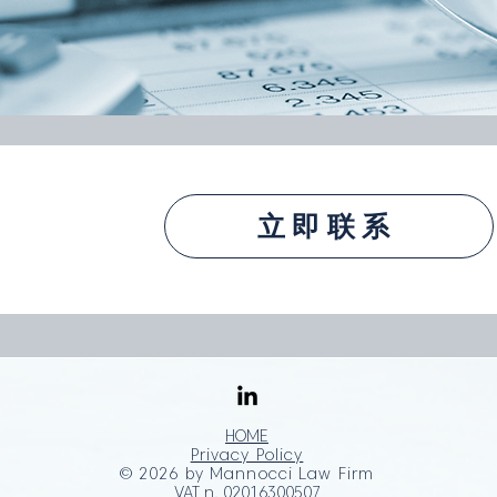
立即联系
HOME
Privacy Policy
© 2026 by
Mannocci Law Firm
VAT n. 02016300507