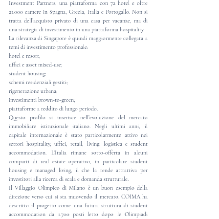
Investment Partners, una piattaforma con 72 hotel e oltre 
21.000 camere in Spagna, Grecia, Italia e Portogallo. Non si 
tratta dell’acquisto privato di una casa per vacanze, ma di 
una strategia di investimento in una piattaforma hospitality.
La rilevanza di Singapore è quindi maggiormente collegata a 
temi di investimento professionale:
hotel e resort;
uffici e asset mixed-use;
student housing;
schemi residenziali gestiti;
rigenerazione urbana;
investimenti brown-to-green;
piattaforme a reddito di lungo periodo.
Questo profilo si inserisce nell’evoluzione del mercato 
immobiliare istituzionale italiano. Negli ultimi anni, il 
capitale internazionale è stato particolarmente attivo nei 
settori hospitality, uffici, retail, living, logistica e student 
accommodation. L’Italia rimane sotto-offerta in alcuni 
comparti di real estate operativo, in particolare student 
housing e managed living, il che la rende attrattiva per 
investitori alla ricerca di scala e domanda strutturale.
Il Villaggio Olimpico di Milano è un buon esempio della 
direzione verso cui si sta muovendo il mercato. COIMA ha 
descritto il progetto come una futura struttura di student 
accommodation da 1.700 posti letto dopo le Olimpiadi 