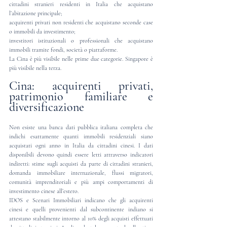
cittadini stranieri residenti in Italia che acquistano 
l’abitazione principale;
acquirenti privati non residenti che acquistano seconde case 
o immobili da investimento;
investitori istituzionali o professionali che acquistano 
immobili tramite fondi, società o piattaforme.
La Cina è più visibile nelle prime due categorie. Singapore è 
più visibile nella terza.
Cina: acquirenti privati, 
patrimonio familiare e 
diversificazione
Non esiste una banca dati pubblica italiana completa che 
indichi esattamente quanti immobili residenziali siano 
acquistati ogni anno in Italia da cittadini cinesi. I dati 
disponibili devono quindi essere letti attraverso indicatori 
indiretti: stime sugli acquisti da parte di cittadini stranieri, 
domanda immobiliare internazionale, flussi migratori, 
comunità imprenditoriali e più ampi comportamenti di 
investimento cinese all’estero.
IDOS e Scenari Immobiliari indicano che gli acquirenti 
cinesi e quelli provenienti dal subcontinente indiano si 
attestano stabilmente intorno al 10% degli acquisti effettuati 