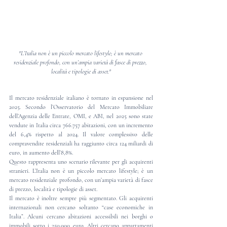
"L’Italia non è un piccolo mercato lifestyle; è un mercato 
residenziale profondo, con un’ampia varietà di fasce di prezzo, 
località e tipologie di asset."
Il mercato residenziale italiano è tornato in espansione nel 
2025. Secondo l’Osservatorio del Mercato Immobiliare 
dell’Agenzia delle Entrate, OMI, e ABI, nel 2025 sono state 
vendute in Italia circa 766.757 abitazioni, con un incremento 
del 6,4% rispetto al 2024. Il valore complessivo delle 
compravendite residenziali ha raggiunto circa 124 miliardi di 
euro, in aumento dell’8,8%.
Questo rappresenta uno scenario rilevante per gli acquirenti 
stranieri. L’Italia non è un piccolo mercato lifestyle; è un 
mercato residenziale profondo, con un’ampia varietà di fasce 
di prezzo, località e tipologie di asset.
Il mercato è inoltre sempre più segmentato. Gli acquirenti 
internazionali non cercano soltanto “case economiche in 
Italia”. Alcuni cercano abitazioni accessibili nei borghi o 
immobili sotto i 250.000 euro. Altri cercano appartamenti 