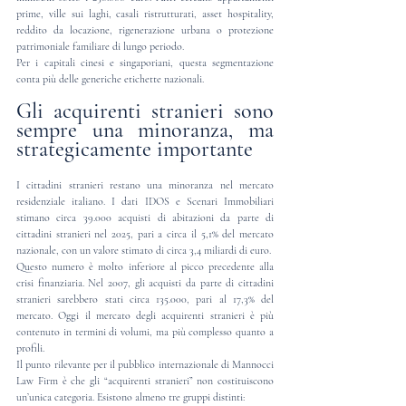
prime, ville sui laghi, casali ristrutturati, asset hospitality, 
reddito da locazione, rigenerazione urbana o protezione 
patrimoniale familiare di lungo periodo.
Per i capitali cinesi e singaporiani, questa segmentazione 
conta più delle generiche etichette nazionali.
Gli acquirenti stranieri sono 
sempre una minoranza, ma 
strategicamente importante
I cittadini stranieri restano una minoranza nel mercato 
residenziale italiano. I dati IDOS e Scenari Immobiliari 
stimano circa 39.000 acquisti di abitazioni da parte di 
cittadini stranieri nel 2025, pari a circa il 5,1% del mercato 
nazionale, con un valore stimato di circa 3,4 miliardi di euro.
Questo numero è molto inferiore al picco precedente alla 
crisi finanziaria. Nel 2007, gli acquisti da parte di cittadini 
stranieri sarebbero stati circa 135.000, pari al 17,3% del 
mercato. Oggi il mercato degli acquirenti stranieri è più 
contenuto in termini di volumi, ma più complesso quanto a 
profili.
Il punto rilevante per il pubblico internazionale di Mannocci 
Law Firm è che gli “acquirenti stranieri” non costituiscono 
un’unica categoria. Esistono almeno tre gruppi distinti: