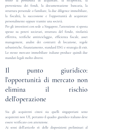
solito la possibilità di acquistare, la reciprocità, la 
provenienza dei fondi, la documentazione bancaria, la 
struttura personale o familiare, la due diligence immobiliare, 
la fiscalità, la successione e l’opportunità di acquistare 
personalmente oppure tramite una società.
Per gli investitori con sede a Singapore, l’attenzione si sposta 
spesso su poteri societari, struttura del fondo, titolarità 
effettiva, verifiche antiriciclaggio, efficienza fiscale, asset 
management, analisi dei contratti di locazione, regole 
urbanistiche, finanziamento, standard ESG e strategia di exit.
Lo stesso mercato immobiliare italiano produce quindi due 
mandati legali molto diversi.
Il punto giuridico: 
l’opportunità di mercato non 
elimina il rischio 
dell’operazione
Sia gli acquirenti cinesi sia quelli singaporiani sono 
acquirenti non UE, pertanto il quadro giuridico italiano deve 
essere verificato con attenzione.
Ai sensi dell’articolo 16 delle disposizioni preliminari al 