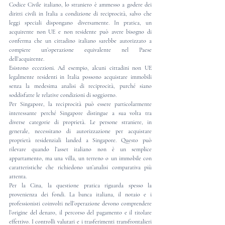
Codice Civile italiano, lo straniero è ammesso a godere dei 
diritti civili in Italia a condizione di reciprocità, salvo che 
leggi speciali dispongano diversamente. In pratica, un 
acquirente non UE e non residente può avere bisogno di 
conferma che un cittadino italiano sarebbe autorizzato a 
compiere un’operazione equivalente nel Paese 
dell’acquirente.
Esistono eccezioni. Ad esempio, alcuni cittadini non UE 
legalmente residenti in Italia possono acquistare immobili 
senza la medesima analisi di reciprocità, purché siano 
soddisfatte le relative condizioni di soggiorno.
Per Singapore, la reciprocità può essere particolarmente 
interessante perché Singapore distingue a sua volta tra 
diverse categorie di proprietà. Le persone straniere, in 
generale, necessitano di autorizzazione per acquistare 
proprietà residenziali landed a Singapore. Questo può 
rilevare quando l’asset italiano non è un semplice 
appartamento, ma una villa, un terreno o un immobile con 
caratteristiche che richiedono un’analisi comparativa più 
attenta.
Per la Cina, la questione pratica riguarda spesso la 
provenienza dei fondi. La banca italiana, il notaio e i 
professionisti coinvolti nell’operazione devono comprendere 
l’origine del denaro, il percorso del pagamento e il titolare 
effettivo. I controlli valutari e i trasferimenti transfrontalieri 