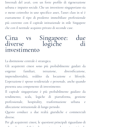
Invernali del 2026, con un forte profilo di rigenerazione 
urbana e impatto sociale. Che un investitore singaporiano sia 
o meno coinvolto in uno specifico asset, l’asset class in sé è 
esattamente il tipo di prodotto immobiliare professionale 
più coerente con il capitale istituzionale in stile Singapore 
che con il normale acquisto privato di seconde case.
Cina vs Singapore: due 
diverse logiche di 
investimento
La distinzione centrale è strategica.
Gli acquirenti cinesi sono più probabilmente guidati da 
esigenze familiari, istruzione, diversificazione, 
imprenditorialità, reddito da locazione e lifestyle. 
L’operazione è spesso residenziale e personale, anche quando 
presenta una componente di investimento.
Il capitale singaporiano è più probabilmente guidato da 
rendimento, scala, logiche di piattaforma, gestione 
professionale, hospitality, trasformazione urbana e 
allocazione istituzionale di lungo periodo.
Questo conduce a due realtà giuridiche e commerciali 
diverse.
Per gli acquirenti cinesi, le questioni principali riguardano di 