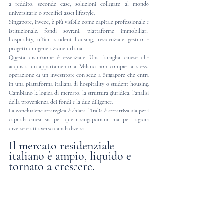
a reddito, seconde case, soluzioni collegate al mondo 
universitario o specifici asset lifestyle.
Singapore, invece, è più visibile come capitale professionale e 
istituzionale: fondi sovrani, piattaforme immobiliari, 
hospitality, uffici, student housing, residenziale gestito e 
progetti di rigenerazione urbana.
Questa distinzione è essenziale. Una famiglia cinese che 
acquista un appartamento a Milano non compie la stessa 
operazione di un investitore con sede a Singapore che entra 
in una piattaforma italiana di hospitality o student housing. 
Cambiano la logica di mercato, la struttura giuridica, l’analisi 
della provenienza dei fondi e la due diligence.
La conclusione strategica è chiara: l’Italia è attrattiva sia per i 
capitali cinesi sia per quelli singaporiani, ma per ragioni 
diverse e attraverso canali diversi. 
Il mercato residenziale 
italiano è ampio, liquido e 
tornato a crescere.