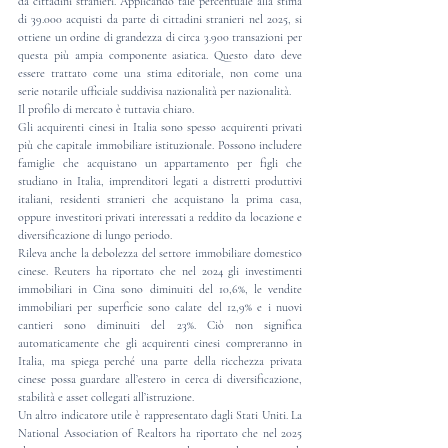
da cittadini stranieri. Applicando tale percentuale alla stima 
di 39.000 acquisti da parte di cittadini stranieri nel 2025, si 
ottiene un ordine di grandezza di circa 3.900 transazioni per 
questa più ampia componente asiatica. Questo dato deve 
essere trattato come una stima editoriale, non come una 
serie notarile ufficiale suddivisa nazionalità per nazionalità.
Il profilo di mercato è tuttavia chiaro.
Gli acquirenti cinesi in Italia sono spesso acquirenti privati 
più che capitale immobiliare istituzionale. Possono includere 
famiglie che acquistano un appartamento per figli che 
studiano in Italia, imprenditori legati a distretti produttivi 
italiani, residenti stranieri che acquistano la prima casa, 
oppure investitori privati interessati a reddito da locazione e 
diversificazione di lungo periodo.
Rileva anche la debolezza del settore immobiliare domestico 
cinese. Reuters ha riportato che nel 2024 gli investimenti 
immobiliari in Cina sono diminuiti del 10,6%, le vendite 
immobiliari per superficie sono calate del 12,9% e i nuovi 
cantieri sono diminuiti del 23%. Ciò non significa 
automaticamente che gli acquirenti cinesi compreranno in 
Italia, ma spiega perché una parte della ricchezza privata 
cinese possa guardare all’estero in cerca di diversificazione, 
stabilità e asset collegati all’istruzione.
Un altro indicatore utile è rappresentato dagli Stati Uniti. La 
National Association of Realtors ha riportato che nel 2025 