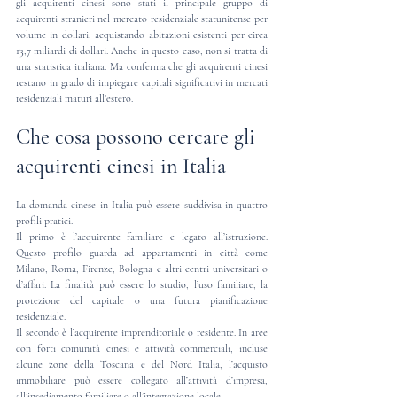
gli acquirenti cinesi sono stati il principale gruppo di 
acquirenti stranieri nel mercato residenziale statunitense per 
volume in dollari, acquistando abitazioni esistenti per circa 
13,7 miliardi di dollari. Anche in questo caso, non si tratta di 
una statistica italiana. Ma conferma che gli acquirenti cinesi 
restano in grado di impiegare capitali significativi in mercati 
residenziali maturi all’estero.
Che cosa possono cercare gli 
acquirenti cinesi in Italia
La domanda cinese in Italia può essere suddivisa in quattro 
profili pratici.
Il primo è l’acquirente familiare e legato all’istruzione. 
Questo profilo guarda ad appartamenti in città come 
Milano, Roma, Firenze, Bologna e altri centri universitari o 
d’affari. La finalità può essere lo studio, l’uso familiare, la 
protezione del capitale o una futura pianificazione 
residenziale.
Il secondo è l’acquirente imprenditoriale o residente. In aree 
con forti comunità cinesi e attività commerciali, incluse 
alcune zone della Toscana e del Nord Italia, l’acquisto 
immobiliare può essere collegato all’attività d’impresa, 
all’insediamento familiare o all’integrazione locale.