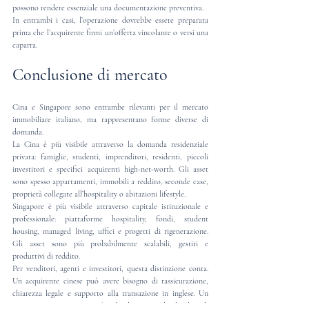
possono rendere essenziale una documentazione preventiva.
In entrambi i casi, l’operazione dovrebbe essere preparata 
prima che l’acquirente firmi un’offerta vincolante o versi una 
caparra.
Conclusione di mercato
Cina e Singapore sono entrambe rilevanti per il mercato 
immobiliare italiano, ma rappresentano forme diverse di 
domanda.
La Cina è più visibile attraverso la domanda residenziale 
privata: famiglie, studenti, imprenditori, residenti, piccoli 
investitori e specifici acquirenti high-net-worth. Gli asset 
sono spesso appartamenti, immobili a reddito, seconde case, 
proprietà collegate all’hospitality o abitazioni lifestyle.
Singapore è più visibile attraverso capitale istituzionale e 
professionale: piattaforme hospitality, fondi, student 
housing, managed living, uffici e progetti di rigenerazione. 
Gli asset sono più probabilmente scalabili, gestiti e 
produttivi di reddito.
Per venditori, agenti e investitori, questa distinzione conta. 
Un acquirente cinese può avere bisogno di rassicurazione, 
chiarezza legale e supporto alla transazione in inglese. Un 
investitore singaporiano può richiedere un’analisi legale e di 