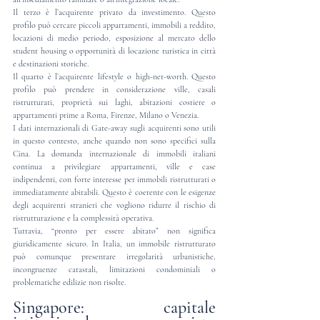
Il terzo è l’acquirente privato da investimento. Questo 
profilo può cercare piccoli appartamenti, immobili a reddito, 
locazioni di medio periodo, esposizione al mercato dello 
student housing o opportunità di locazione turistica in città 
e destinazioni storiche.
Il quarto è l’acquirente lifestyle o high-net-worth. Questo 
profilo può prendere in considerazione ville, casali 
ristrutturati, proprietà sui laghi, abitazioni costiere o 
appartamenti prime a Roma, Firenze, Milano o Venezia.
I dati internazionali di Gate-away sugli acquirenti sono utili 
in questo contesto, anche quando non sono specifici sulla 
Cina. La domanda internazionale di immobili italiani 
continua a privilegiare appartamenti, ville e case 
indipendenti, con forte interesse per immobili ristrutturati o 
immediatamente abitabili. Questo è coerente con le esigenze 
degli acquirenti stranieri che vogliono ridurre il rischio di 
ristrutturazione e la complessità operativa.
Tuttavia, “pronto per essere abitato” non significa 
giuridicamente sicuro. In Italia, un immobile ristrutturato 
può comunque presentare irregolarità urbanistiche, 
incongruenze catastali, limitazioni condominiali o 
problematiche edilizie non risolte.
Singapore: capitale 