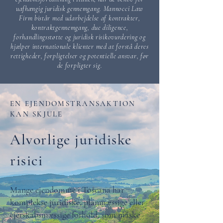
uafhængig juridisk gennemgang. Mannocci Law
Firm bistår med udarbejdelse af kontrakter,
kontraktgennemgang, due diligence,
forhandlingsstøtte og juridisk risikovurdering og
hjælper internationale klienter med at forstå deres
rettigheder, forpligtelser og potentielle ansvar, før
de forpligter sig.
EN EJENDOMSTRANSAKTION
KAN SKJULE
Alvorlige juridiske
risici
Mange ejendomme i Toscana har
komplekse juridiske, planmæssige eller
ejerskabsmæssige forhold, som måske