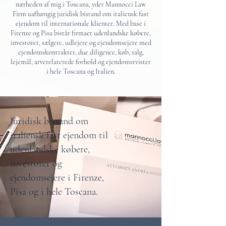
nærheden af mig i Toscana, yder Mannocci Law
Firm uafhængig juridisk bistand om italiensk fast
ejendom til internationale klienter. Med base i
Firenze og Pisa bistår firmaet udenlandske købere,
investorer, sælgere, udlejere og ejendomsejere med
ejendomskontrakter, due diligence, køb, salg,
lejemål, arverelaterede forhold og ejendomstvister
i hele Toscana og Italien.
Juridisk bistand om
italiensk fast ejendom til
udenlandske købere,
investorer og
ejendomsejere i Firenze,
Pisa og i hele Toscana.