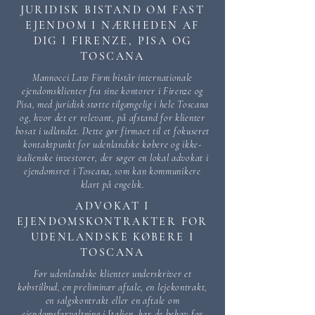
JURIDISK BISTAND OM FAST
EJENDOM I NÆRHEDEN AF
DIG I FIRENZE, PISA OG
TOSCANA
Mannocci Law Firm bistår internationale
ejendomsklienter fra sine kontorer i Firenze og
Pisa, med juridisk støtte tilgængelig i hele Toscana
og, hvor det er relevant, på afstand for klienter
bosat i udlandet. Dette gør firmaet til et fokuseret
kontaktpunkt for udenlandske købere og ikke-
italienske investorer, der søger en lokal advokat i
ejendomsret i Toscana, som kan kommunikere
klart på engelsk.
ADVOKAT I
EJENDOMSKONTRAKTER FOR
UDENLANDSKE KØBERE I
TOSCANA
Før udenlandske klienter underskriver et
købstilbud, en preliminær aftale, en lejekontrakt,
en salgskontrakt eller en aftale om
ejendomsforvaltning i Italien, har de behov for