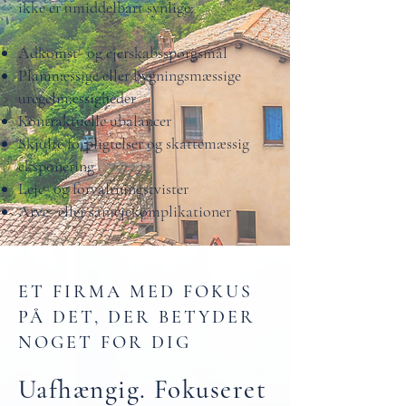
ikke er umiddelbart synlige:
Adkomst- og ejerskabsspørgsmål
Planmæssige eller bygningsmæssige
uregelmæssigheder
Kontraktuelle ubalancer
Skjulte forpligtelser og skattemæssig
eksponering
Leje- og forvaltningstvister
Arve- eller samejekomplikationer
ET FIRMA MED FOKUS
PÅ DET, DER BETYDER
NOGET FOR DIG
Uafhængig. Fokuseret