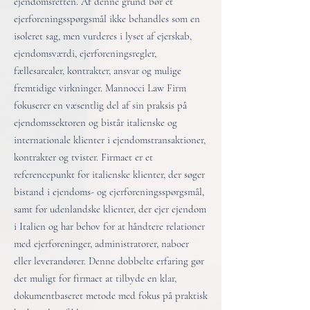
ejendomsretten. Af denne grund bør et
ejerforeningsspørgsmål ikke behandles som en
isoleret sag, men vurderes i lyset af ejerskab,
ejendomsværdi, ejerforeningsregler,
fællesarealer, kontrakter, ansvar og mulige
fremtidige virkninger. Mannocci Law Firm
fokuserer en væsentlig del af sin praksis på
ejendomssektoren og bistår italienske og
internationale klienter i ejendomstransaktioner,
kontrakter og tvister. Firmaet er et
referencepunkt for italienske klienter, der søger
bistand i ejendoms- og ejerforeningsspørgsmål,
samt for udenlandske klienter, der ejer ejendom
i Italien og har behov for at håndtere relationer
med ejerforeninger, administratorer, naboer
eller leverandører. Denne dobbelte erfaring gør
det muligt for firmaet at tilbyde en klar,
dokumentbaseret metode med fokus på praktisk