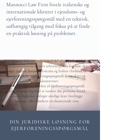
Mannocci Law Firm bistår italienske og
internationale klienter i ejendoms- og
ejerforeningsspørgsmål med en teknisk,
uafhængig tilgang med fokus på at finde
en praktisk løsning på problemet.
Firmaet fokuserer en central del af sin praksis på
ejendomssektoren og er et referencepunkt for dem, der
søger juridisk bistand i Toscana og Italien i forbindelse
med ejendom, ejerforeningsspørgsmål, kontrakter og
ejendomstvister.
Hvis du søger en advokat til ejerforeningsspørgsmål,
kan vi hjælpe dig med at vurdere din position, forstå
dine rettigheder, anfægte ulovlige krav, forebygge
retssager eller håndtere en eksisterende tvist.
DIN JURIDISKE LØSNING FOR
EJERFORENINGSSPØRGSMÅL