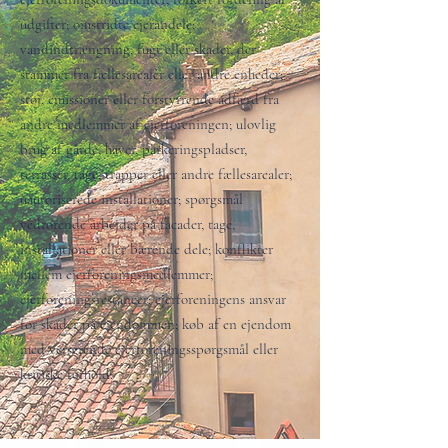
udgifter; omstridte ejerandele;
vandindtrængning, fugt eller skader, der
stammer fra fællesarealer eller andre enheder;
støj, emissioner eller forstyrrende adfærd fra
andre medlemmer af ejerforeningen; ulovlig
brug af gårde, haver, parkeringspladser,
terrasser, tage, trapper eller andre fællesarealer;
uautoriserede installationer; spørgsmål
vedrørende arbejder på facader, tage,
installationer eller bærende dele; konflikter
mellem ejerforeningsmedlemmer;
ejerforeningsrestancer; ejerforeningens ansvar
for skader på ejendommen; køb af en ejendom
med verserende ejerforeningsspørgsmål eller
kritiske forhold.