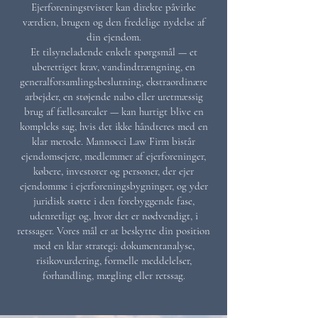
Ejerforeningstvister kan direkte påvirke
værdien, brugen og den fredelige nydelse af
din ejendom.
Et tilsyneladende enkelt spørgsmål — et
uberettiget krav, vandindtrængning, en
generalforsamlingsbeslutning, ekstraordinære
arbejder, en støjende nabo eller uretmæssig
brug af fællesarealer — kan hurtigt blive en
kompleks sag, hvis det ikke håndteres med en
klar metode. Mannocci Law Firm bistår
ejendomsejere, medlemmer af ejerforeninger,
købere, investorer og personer, der ejer
ejendomme i ejerforeningsbygninger, og yder
juridisk støtte i den forebyggende fase,
udenretligt og, hvor det er nødvendigt, i
retssager. Vores mål er at beskytte din position
med en klar strategi: dokumentanalyse,
risikovurdering, formelle meddelelser,
forhandling, mægling eller retssag.