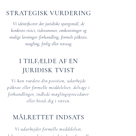
STRATEGISK VURDERING
Vi identificerer det juridiske spørgsmål, de
konkrete risici, tidsrammer, omkostninger og
mulige løsninger: forhandling, formelt påkrav,
mægling, forlig eller retssag.
I TILFÆLDE AF EN
JURIDISK TVIST
Vi kan vurdere din position, udarbejde
påkrav eller formelle meddelelser, deltage i
forhandlinger, indlede mæglingsprocedurer
eller bistå dig i retten.
MÅLRETTET INDSATS
Vi udarbejder formelle meddelelser,