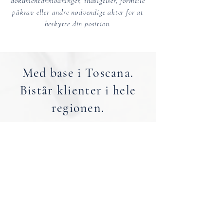
dokumentanmodninger, indsigelser, formelle
påkrav eller andre nødvendige akter for at
beskytte din position.
Med base i Toscana.
Bistår klienter i hele
regionen.
Fra vores kontorer i Firenze og Pisa bistår vi
klienter i hele Toscana med den lokale viden
og juridiske erfaring, der kræves for en sikker
transaktion eller effektiv
ejendomsforvaltning.
FIRENZE
|
PISA