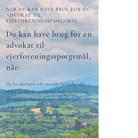
NÅR DU KAN HAVE BRUG FOR EN
ADVOKAT TIL
EJERFORENINGSSPØRGSMÅL
Du kan have brug for en
advokat til
ejerforeningsspørgsmål,
når:
Du for eksempel står over for: bestridte eller
uklare ejerforeningsudgifter; krav om betaling
af restancer; ekstraordinære arbejder godkendt
af ejerforeningens generalforsamling;
anfægtelse af ejerforeningsbeslutninger;
problemer med ejerforeningens administrator;
manglende udlevering af
ejerforeningsdokumenter; forkert fordeling af